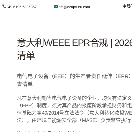
+49 6196 5835357
info@ecopv-eu.com
意大利WEEE EPR
清单
电气电子设备（EEE）的生产者责
查清单