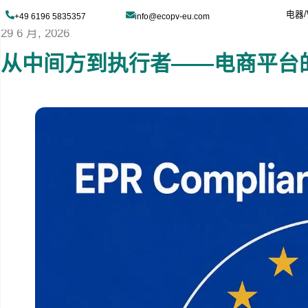
+49 6196 5835357
info@ecopv-eu.com
29 6 月, 2026
从中间方到执行者——