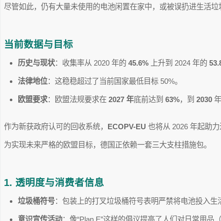
德国收集到的废旧电池和充电电池数量持续上
旧电池。
尽管如此，仍有大量未使用的电池闲置在家中