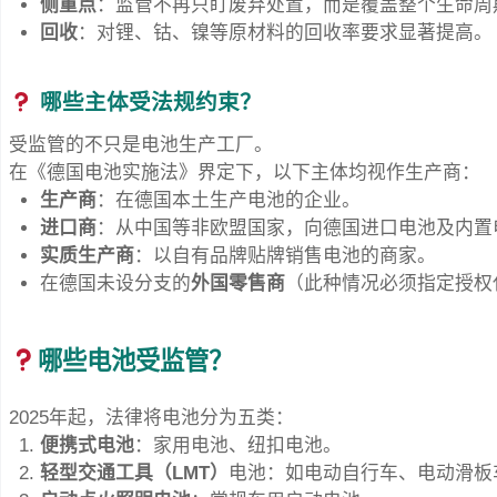
新的
《欧盟电池法规》
和
德国《电池实施法》
2025年起，有哪些新规变化？
新《电池实施法》自2025年生效，在
侧重点
：监管不再只盯废弃处置，而
回收
：对锂、钴、镍等原材料的回收