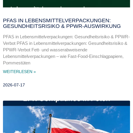
PFAS IN LEBENSMITTELVERPACKUNGEN:
GESUNDHEITSRISIKO & PPWR-AUSWIRKUNG
PFAS in Lebensmittelverpackungen: Gesundheitsrisiko & PPWR-
Verbot PFAS in Lebensmittelverpackungen: Gesundheitsrisiko &
PPWR-Verbot Fett- und wasserabweisende
Lebensmittelverpackungen – wie Fast-Food-Einschlagpapiere,
Pommestüten
WEITERLESEN »
2026-07-17