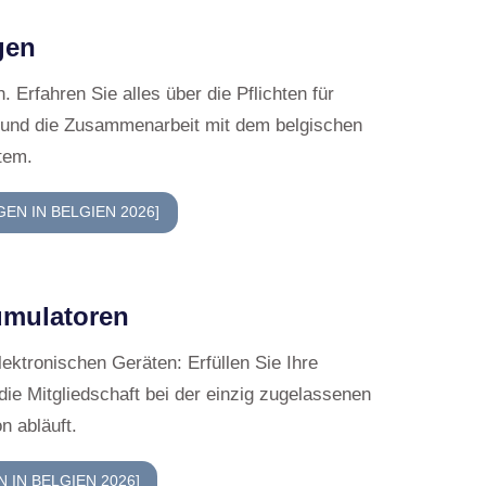
r genauen Produktkategorie müssen Sie i
rnschritte durchlaufen:
den zuständigen Rücknahmesystemen
e Organismen):
Sie müssen einen Vertrag 
atlich anerkannten Umwelt- und
nisationen (Sammelsystemen) für Verpac
Elektroaltgeräte schließen.
 und Deklaration:
Sie müssen sich als
er registrieren lassen, um Ihre Marktteiln
alisieren.
Mengenmeldung & Umweltbeitrag:
Sie s