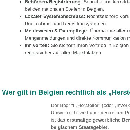
Mit unserem ausführlichen Leitfade
welche EPR-Pflichten in Belgien 
Volle Compliance von der Regi
Behörden-Registrierung:
Sch
bei den nationalen Stellen in B
Lokaler Systemanschluss:
Re
Rücknahme- und Recyclingsy
Meldewesen & Datenpflege:
Mengenmeldungen und direkte
Ihr Vorteil:
Sie sichern Ihren V