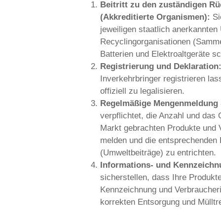
Sie gelten als he
In Belgien pro
bringen.
Waren nach Bel
vertreiben.
Als Online-Hä
belgische End
In bestimmten 
Konformität der
Ihre 4 Grundp
2026