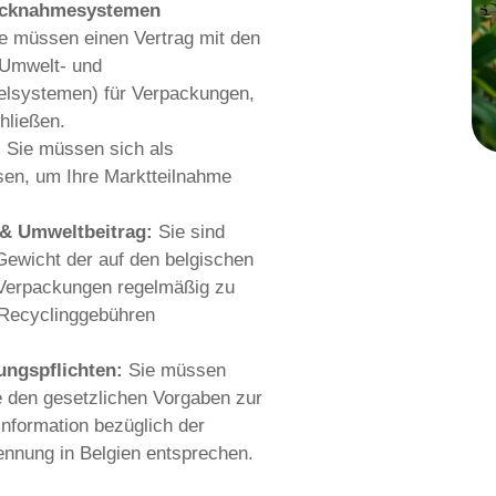
rstellerverantwortlich, wenn Sie:
duzieren und die Ware dort erstmals auf d
gien importieren und dort erstmals gewer
ndler (B2C) vom Ausland aus Waren direkt
verbraucher senden.
Konstellationen als Marktplatz-Betreiber f
 Verkäufer auf Ihrer Plattform haften.
flichten für die EPR-Konformit