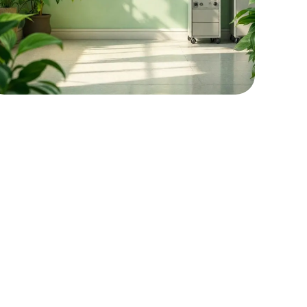
en Markt
blich
 an
ür die
ät