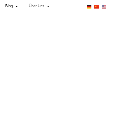
Pflichten für Hersteller & Importeure
Blog
n.
hen