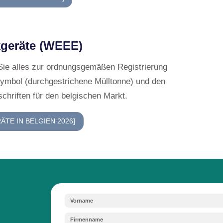
die Anzahl und das Gewicht der auf den bel
ten Produkte und Verpackungen regelmäßi
e entsprechenden Recyclinggebühren
e) zu entrichten.
 und Kennzeichnungspflichten:
Sie müs
 dass Ihre Produkte den gesetzlichen Vorg
 und Verbraucherinformation bezüglich de
orgung und Mülltrennung in Belgien entsp
Verpackungen
ckungen mit sich. Erfahren Sie alles über