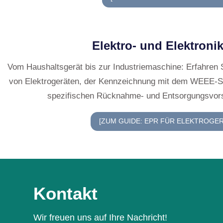
verpflichtet, 
Markt gebrach
melden und di
(Umweltbeiträg
Informations-
sicherstellen,
Kennzeichnung
korrekten Ents
Jedes physische Produkt bringt Verpa