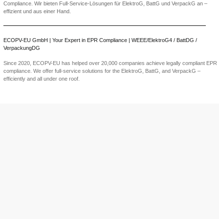
[ZUM GUIDE:
Elektro- u
Vom Haushaltsgerät bis zur Industriema
von Elektrogeräten, der Kennzeichnun
spezifischen Rücknahme- und
[ZUM GUIDE: EP