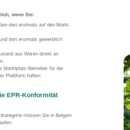
ätzen.
h als „Hersteller“?
ller“ (oder „Inverkehrbringer“) greift im b
über den reinen Produzenten hinaus. Ents
 gewerbliche Bereitstellen von Waren a
sgebiet.