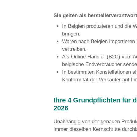
rechtssicher auf allen Marktpl
Wer gilt in Belgien rechtlic
Der Begriff „Herste
Umweltrecht weit 
ist das
erstmalige
belgischem Staat