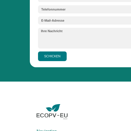
en Verpackungen und die Zusammenarbeit
Verpackungssystem.
PR FÜR VERPACKUNGEN IN BELGIEN 2026]
ien und Akkumulatoren
erbaute Akkus in elektronischen Geräten: E
erfahren Sie, wie die Mitgliedschaft bei d
nahmeorganisation abläuft.