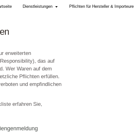
Startseite
Dienstleistungen
lgien:
 Verpackungen
eregeltes System zur erweiterten
xtended Producer Responsibility), das auf
treng überwacht wird. Wer Waren auf dem
s umfassende gesetzliche Pflichten erfülle
führt zu Verkaufsverboten und empfindlic
n Umweltbehörden.