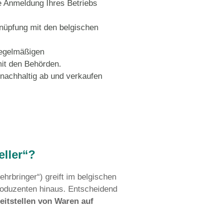
n inklusive Checkliste erfahren Sie,
auf Sie zukommen.
strierung bis zur Mengenmeldung
nelle und korrekte Anmeldung Ihres Betri
elgien.
chtssichere Verknüpfung mit den belgisc
stemen.
Übernahme aller regelmäßigen
 Kommunikation mit den Behörden.
ertrieb in Belgien nachhaltig ab und verk