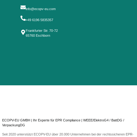
Haushaltsverpackungen
und gewerblich
[ZUM GUIDE: E
Batter
Egal ob lose Batterien oder fest v
Registrierungspflichten rechtssicher und 
Rück