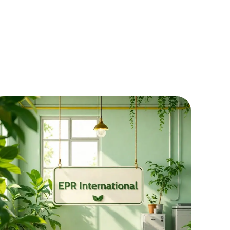
elgischen
cheidend
uf