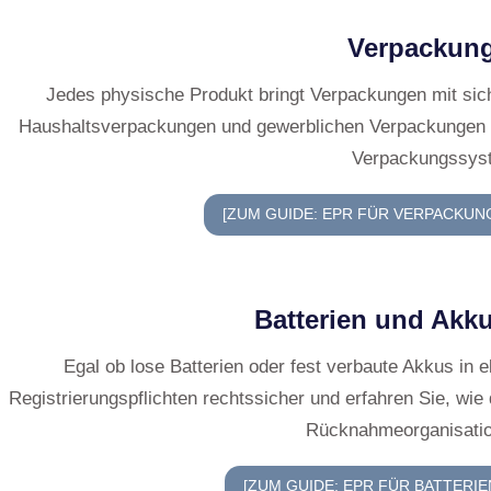
Unabhängig von de
immer dieselben Ke
Beitritt zu 
(Akkreditiert
jeweiligen sta
Recyclingorga
Batterien und 
Registrierung
Inverkehrbring
offiziell zu leg
Regelmäßige 