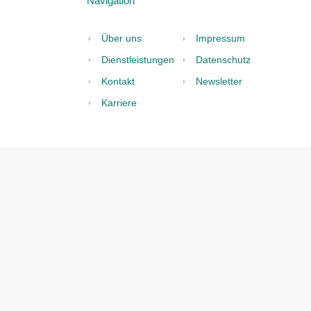
 EPR FÜR BATTERIEN IN BELGIEN 2026]
nd Elektronikgeräte (WEEE)
schine: Erfahren Sie alles zur ordnungsg
g mit dem WEEE-Symbol (durchgestrichene
 Entsorgungsvorschriften für den belgisc
R FÜR ELEKTROGERÄTE IN BELGIEN 2026]