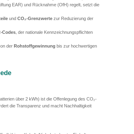
te Harmonisierung
lle in Deutschland. Es legt fest,
wie
die EU-Vorgab
 die zuständige Behörde für die Registrierung.
nisation erfolgt über die
OfH
(Organisation für
trag mit einer deutschen OfH (wie ECOPV) dürf
 die Bußgelder bei Verstößen gegen die EU-weit