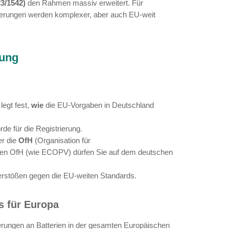
)
jahrelang den nationalen Standard für Registr
ung (EU-BattVO 2023/1542)
den Rahmen massiv
eutet dies: Die Anforderungen werden komplexer