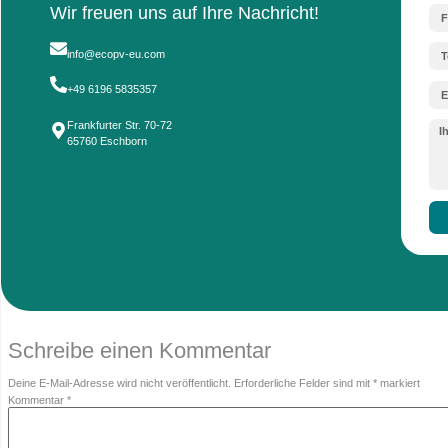
Datenmanagement:
Die digitale Dokumen
Marktüberwachungsbehörden standzuhalt
FAQ: Häufige Fragen zur Umste
Ersetzt die EU-Verordnung das deutsche B
Nicht vollständig. Die EU-Verordnung gibt den 
Abwicklung über eine OfH) bleiben national im 
Muss ich mich in jedem EU-Land einzeln reg
Ja, das Prinzip der
EPR (Extended Producer R
dem Sie verkaufen, eine gültige Registrierung u