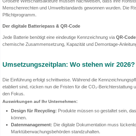
EU-Batterieverordnung: Einheit
Die
EU-Batterieverordnung (EU-BattVO)
har
Union. Während das deutsche
BattG
die natio
EU-VO die produktbezogenen Standards:
Verbindliche Standards:
EU-weite Vorga
Umweltbelastung.
Technische Harmonisierung:
Einführung 
ersetzt und schnellen Datenzugriff ermögli
Lebenszyklus-Management:
Kontrolle d
Verwertung
.