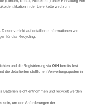
liche Standards für Europa
monisiert die Anforderungen an Batterien in de
nale Registrierung (Stiftung EAR) und Rücknahme
ben für
Recyclinganteile
und
CO₂-Grenzwerte
des einheitlichen
QR-Codes
, der nationale Ken
cht.
er gesamten Kette – von der
Rohstoffgewinnun