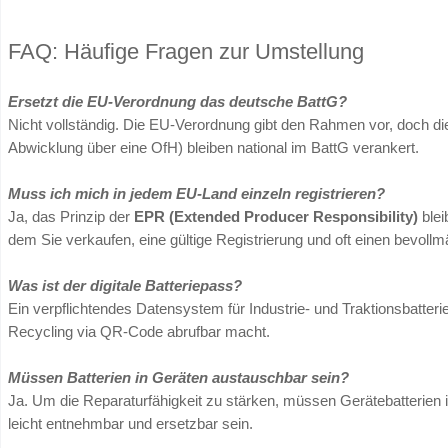
Die wichtigsten Neuerungen 
CO₂-Fußabdruck (Carbon Footprint)
Für bestimmte Batterietypen (z. B. Traktionsba
Fußabdrucks über den gesamten Lebenszyklus n
messbar.
Sorgfaltspflichten in der Lieferkette (Due Di
Größere Wirtschaftsakteure müssen nachweisen,
Menschenrechten und Umweltstandards gewonnen
Pflichtprogramm.
Der digitale Batteriepass & QR-Code