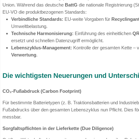
harmonisierter.
Nationale Pflicht vs. EU-wei
Das BattG: Nationaler Fokus
Das
Batteriegesetz
ist Ihre direkte Schnittste
administrativ abgewickelt werden.
Zentrale Instanz:
Die
Stiftung EAR
bleibt
Umsetzung:
Die konkrete Rücknahme-Orga
Herstellerverantwortung). Ohne einen Ver
Markt nicht agieren.
Sanktionen:
Das deutsche Recht definiert