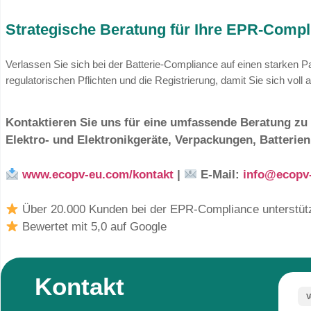
Jede Batterie benötigt eine eindeutige Kennze
chemische Zusammensetzung, Kapazität und D
Umsetzungszeitplan: Wo steh
Die Einführung erfolgt schrittweise. Während d
etabliert sind, rücken nun die Fristen für die C
den Fokus.
Auswirkungen auf Ihr Unternehmen:
Design für Recycling:
Produkte müssen so
können.