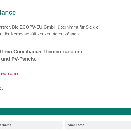
ichnung via
QR-Code
. Dieser verlinkt auf detaill
emontage-Anleitungen für das Recycling.
en wir 2026?
ie Kennzeichnungspflichten und die Registrierun
O₂-Berichterstattung und die detaillierten stoffli
 gestaltet sein, dass Batterien leicht entnomm