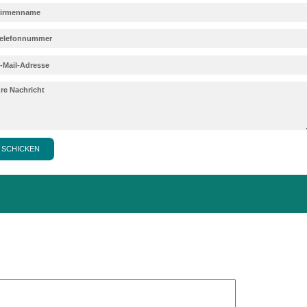
tation muss lückenlos sein, um den Anforderun
en.
llung
attG?
Rahmen vor, doch die operativen Strukturen (wie
BattG verankert.
istrieren?
esponsibility)
bleibt länderspezifisch. Sie ben
nd oft einen bevollmächtigten Vertreter.