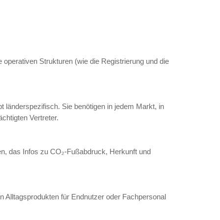
und Unterschiede
tterien und Industriebatterien über 2 kWh) ist d
un Pflicht. Dies fördert die Transparenz und m
ligence)
 dass ihre Rohstoffe (Lithium, Kobalt, Nickel e
 wurden. Die Risikoidentifikation in der Liefe